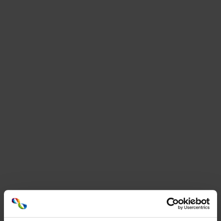
Advantages
Digimarc labels
The code can be scanned with a wide range of
reading devices, such as smartphones and POS
systems
Consumers scan the code via a free app on their
smartphone
The item can be scanned from any angle
Reduce ink consumption and waste
go for a digital label