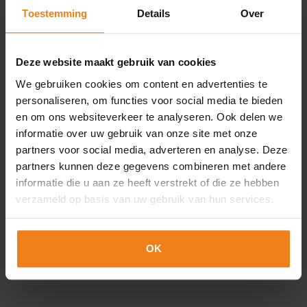
Toestemming
Details
Over
Most viewed products
Deze website maakt gebruik van cookies
We gebruiken cookies om content en advertenties te
Loading...
personaliseren, om functies voor social media te bieden
en om ons websiteverkeer te analyseren. Ook delen we
informatie over uw gebruik van onze site met onze
partners voor social media, adverteren en analyse. Deze
partners kunnen deze gegevens combineren met andere
Blank labels
informatie die u aan ze heeft verstrekt of die ze hebben
verzameld op basis van uw gebruik van hun services.
Individual packaging with room for your own design -
OK
no problem thanks to our blank labels with many
options for size, quantity or material.
read more