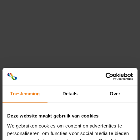
Code of conduct
EUDR Statement
Toestemming
Details
Over
Bulletin d'information
Deze website maakt gebruik van cookies
We gebruiken cookies om content en advertenties te
Nouvelles, tendances et informations :
personaliseren, om functies voor social media te bieden
Tout sur le monde de l'imprimerie