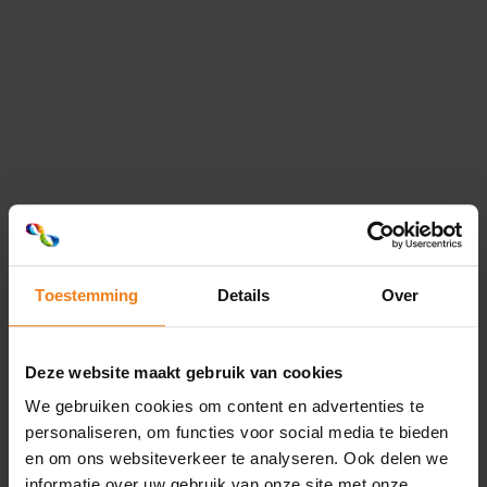
en savoir plus
Alimentation
Impressionnez vos clients au supermarché avec nos
solutions d'emballage innovantes ! Nous sommes...
en savoir plus
Toestemming
Details
Over
L'industrie
Deze website maakt gebruik van cookies
We gebruiken cookies om content en advertenties te
En tant que guichet unique, Optimum Group™ Belona
personaliseren, om functies voor social media te bieden
vous propose une large gamme de solutions...
Loading...
en om ons websiteverkeer te analyseren. Ook delen we
informatie over uw gebruik van onze site met onze