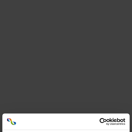
Advantages
Digimarc labels
The code can be scanned with a wide range of
reading devices, such as smartphones and POS
systems
Consumers scan the code via a free app on their
smartphone
The item can be scanned from any angle
Reduce ink consumption and waste
go for a digital label