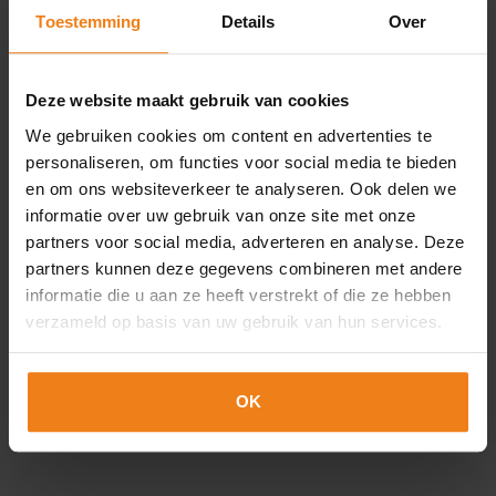
Toestemming
Details
Over
Most viewed products
Deze website maakt gebruik van cookies
We gebruiken cookies om content en advertenties te
personaliseren, om functies voor social media te bieden
en om ons websiteverkeer te analyseren. Ook delen we
Loading...
informatie over uw gebruik van onze site met onze
partners voor social media, adverteren en analyse. Deze
partners kunnen deze gegevens combineren met andere
Blank labels
informatie die u aan ze heeft verstrekt of die ze hebben
verzameld op basis van uw gebruik van hun services.
Individual packaging with room for your own design -
OK
no problem thanks to our blank labels with many
options for size, quantity or material.
read more